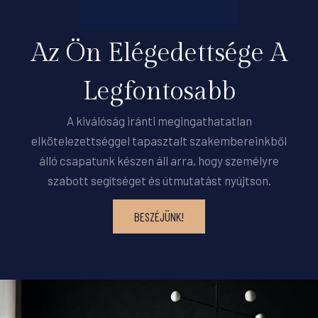
Az Ön Elégedettsége A
Legfontosabb
A kiválóság iránti megingathatatlan
elkötelezettséggel tapasztalt szakembereinkből
álló csapatunk készen áll arra, hogy személyre
szabott segítséget és útmutatást nyújtson.
BESZÉJÜNK!