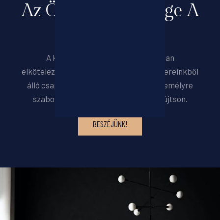
Az Ön Elégedettsége A
Legfontosabb
A kiválóság iránti megingathatatlan
elkötelezettséggel tapasztalt szakembereinkből
álló csapatunk készen áll arra, hogy személyre
szabott segítséget és útmutatást nyújtson.
BESZÉJÜNK!