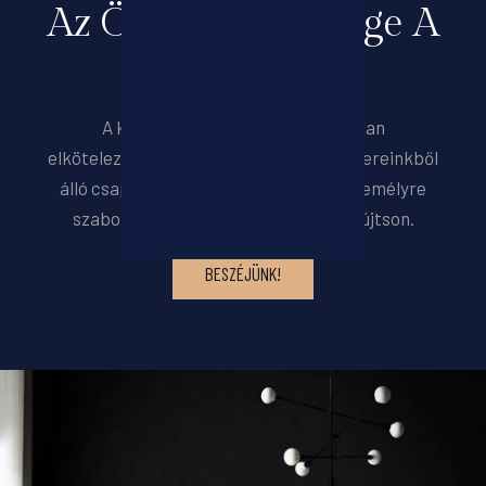
Az Ön Elégedettsége A
Legfontosabb
A kiválóság iránti megingathatatlan
elkötelezettséggel tapasztalt szakembereinkből
álló csapatunk készen áll arra, hogy személyre
szabott segítséget és útmutatást nyújtson.
BESZÉJÜNK!